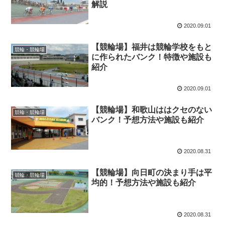
解説
2020.09.01
【競輪場】福井は競輪学校をもと
競輪・競輪場
に作られたバンク！特徴や施設も
紹介
2020.09.01
【競輪場】和歌山ははクセのない
競輪・競輪場
バンク！予想方法や施設も紹介
2020.08.31
【競輪場】向日町の決まり手は平
競輪・競輪場
均的！予想方法や施設も紹介
2020.08.31