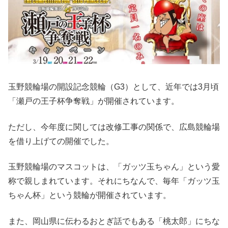
玉野競輪場の開設記念競輪（G3）として、近年では3月頃
「瀬戸の王子杯争奪戦」が開催されています。
ただし、今年度に関しては改修工事の関係で、広島競輪場
を借り上げての開催でした。
玉野競輪場のマスコットは、「ガッツ玉ちゃん」という愛
称で親しまれています。それにちなんで、毎年「ガッツ玉
ちゃん杯」という競輪が開催されています。
また、岡山県に伝わるおとぎ話でもある「桃太郎」にちな