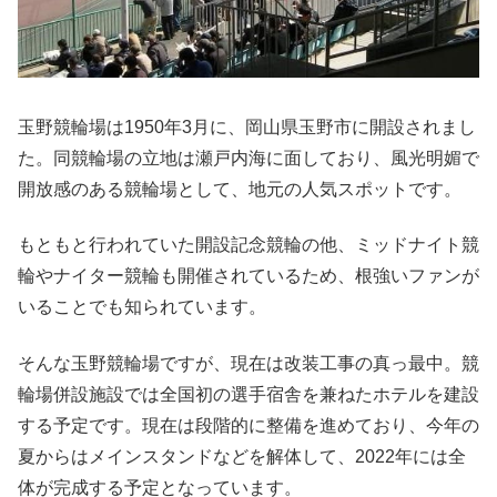
玉野競輪場は1950年3月に、岡山県玉野市に開設されまし
た。同競輪場の立地は瀬戸内海に面しており、風光明媚で
開放感のある競輪場として、地元の人気スポットです。
もともと行われていた開設記念競輪の他、ミッドナイト競
輪やナイター競輪も開催されているため、根強いファンが
いることでも知られています。
そんな玉野競輪場ですが、現在は改装工事の真っ最中。競
輪場併設施設では全国初の選手宿舎を兼ねたホテルを建設
する予定です。現在は段階的に整備を進めており、今年の
夏からはメインスタンドなどを解体して、2022年には全
体が完成する予定となっています。