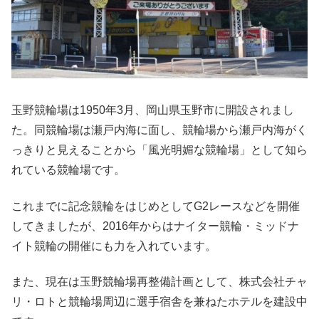
玉野競輪場は1950年3月、岡山県玉野市に開設されまし
た。同競輪場は瀬戸内海に面し、競輪場から瀬戸内海がく
っきりと見えることから「風光明媚な競輪場」として知ら
れている競輪場です。
これまでに記念競輪をはじめとしてG2レースなどを開催
してきましたが、2016年からはナイター競輪・ミッドナ
イト競輪の開催にも力を入れています。
また、現在は玉野競輪場再整備計画として、株式会社チャ
リ・ロトと競輪場周辺に選手宿舎を兼ねたホテルを建設中