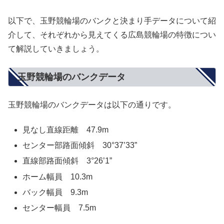
以下で、玉野競輪場のバンクと決まり手データについて紹
介して、それぞれから見えてくる広島競輪場の特徴につい
て解説していきましょう。
玉野競輪場のバンクデータ
玉野競輪場のバンクデータは以下の通りです。
見なし直線距離 47.9m
センター部路面傾斜 30°37’33”
直線部路面傾斜 3°26’1”
ホーム幅員 10.3m
バック幅員 9.3m
センター幅員 7.5m