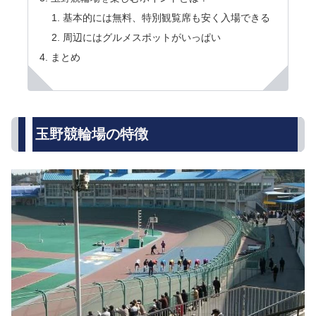
基本的には無料、特別観覧席も安く入場できる
周辺にはグルメスポットがいっぱい
まとめ
玉野競輪場の特徴