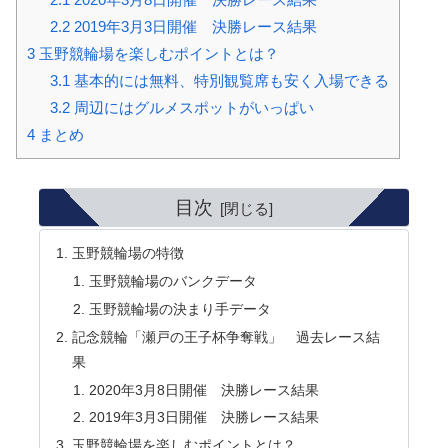
2.2
2019年3月3日開催 決勝レース結果
3
玉野競輪場を楽しむポイントとは？
3.1
基本的には無料、特別観覧席も安く入場できる
3.2
周辺にはグルメスポットがいっぱい
4
まとめ
目次
玉野競輪場の特徴
玉野競輪場のバンクデータ
玉野競輪場の決まり手データ
記念競輪「瀬戸の王子杯争奪戦」 過去レース結
果
2020年3月8日開催 決勝レース結果
2019年3月3日開催 決勝レース結果
玉野競輪場を楽しむポイントとは？